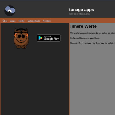
tonag
klingt.ein
Über
Apps
Recht
Datenschutz
Kontakt
Inne
Wir wollen 
Einfaches D
Dass ein So