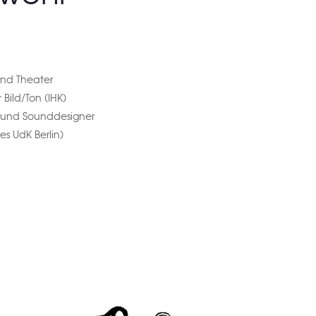
 und Theater
Bild/Ton (IHK)
er und Sounddesigner
es UdK Berlin)