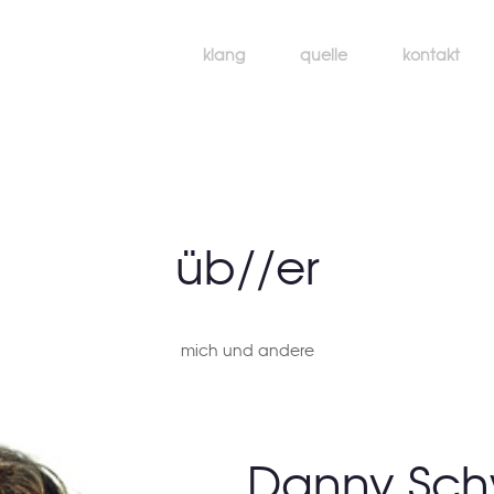
klang
quelle
kontakt
üb//er
mich und andere
Danny Sch