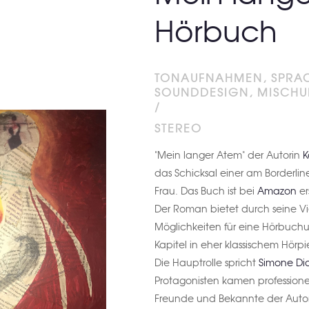
Hörbuch
TONAUFNAHMEN, SPRA
SOUNDDESIGN, MISCH
/
STEREO
"Mein langer Atem" der Autorin
K
das Schicksal einer am Borderli
Frau. Das Buch ist bei
Amazon
er
Der Roman bietet durch seine Vi
Möglichkeiten für eine Hörbuch
Kapitel in eher klassischem Hörp
Die Hauptrolle spricht
Simone Di
Protagonisten kamen professione
Freunde und Bekannte der Auto