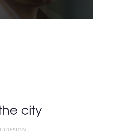
 the city
NDDESIGN