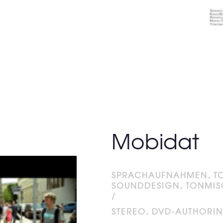
Mobidat
SPRACHAUFNAHMEN, TO
SOUNDDESIGN, TONMI
/
STEREO, DVD-AUTHORI