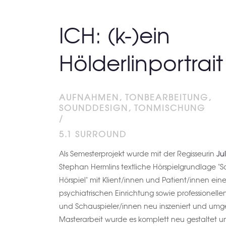
ICH: (k-)ein
Hölderlinportrait
AUFNAHMEN, TONBEARBEITUNG,
SOUNDDESIGN, TONMISCHUNG
/
5.1 SURROUND
Als Semesterprojekt wurde mit der Regisseurin
Ju
Stephan Hermlins textliche Hörspielgrundlage "Sc
Hörspiel" mit Klient/innen und Patient/innen eine
psychiatrischen Einrichtung sowie professionell
und Schauspieler/innen neu inszeniert und umges
Masterarbeit wurde es komplett neu gestaltet un