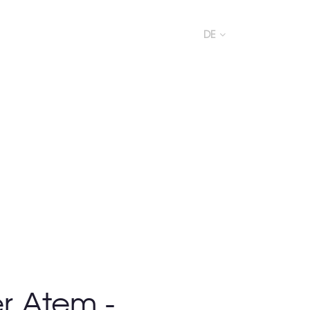
DE
r Atem -