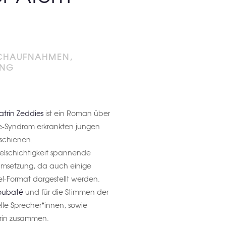
CHAUFNAHMEN,
UNG
atrin Zeddies
ist ein Roman über
ne-Syndrom erkrankten jungen
schienen.
elschichtigkeit spannende
umsetzung, da auch einige
iel-Format dargestellt werden.
oubaté
und für die Stimmen der
lle Sprecher*innen, sowie
rin zusammen.